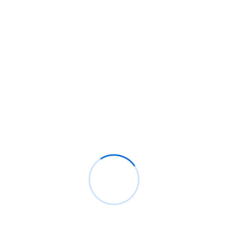
 para el análisis forense
a máxima velocidad
ermite la búsqueda mediante reconocimiento facial de un
dos.
ar a gran velocidad todas las imágenes del vídeo objeto de