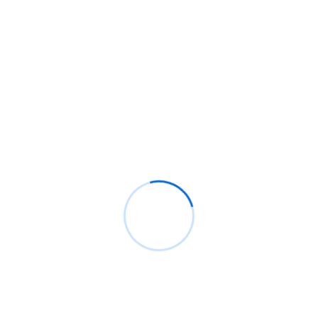
Backdoor windows, ¿Qué son y cómo crear uno
que sea indetectable?
100 millones de teléfonos Samsung afectados
con función defectuosa de clave de cifrado por
hardware
Categorías
Analysis
2
BYPASSING WINDOWS
1