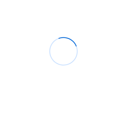
Análisis de CrowdStrike, el pequeño caos actual.
Bypassing windows defender y ppl protection con
pplblade para volcar lsass sin detección
¿Cómo configurar Flipper Zero para ataques Wi-
Fi?
Backdoor windows, ¿Qué son y cómo crear uno
que sea indetectable?
100 millones de teléfonos Samsung afectados
con función defectuosa de clave de cifrado por
hardware