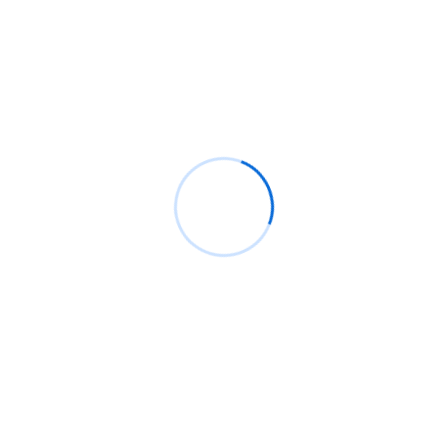
Recientes
Análisis de CrowdStrike, el pequeño caos actual.
Bypassing windows defender y ppl protection con
pplblade para volcar lsass sin detección
¿Cómo configurar Flipper Zero para ataques Wi-
Fi?
Backdoor windows, ¿Qué son y cómo crear uno
que sea indetectable?
100 millones de teléfonos Samsung afectados
con función defectuosa de clave de cifrado por
hardware