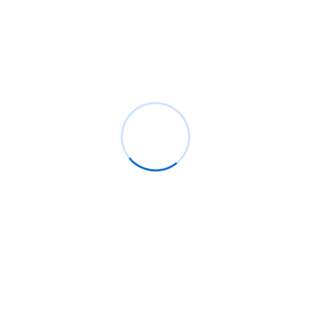
Exhaustion(agotamiento de puerto)
Hoy se a liberado un documento muy importante el
cual describe un ataque de envenenamiento DNS. Se
analizan dos vulnerabilidades 1.- una vulnerabilidad
en JAVA (CVE-2011-3552, CVE-2010-4448) el cual
permite un envenenamiento DNS remoto usando
apples JAVA. Esta vulnerabilidad puede ser activada
al abrir una página web maliciosa. Una explotación
exitosa de esta vulnerabilidad puede provocar la
revelación y la manipulación […]
Leer Mas