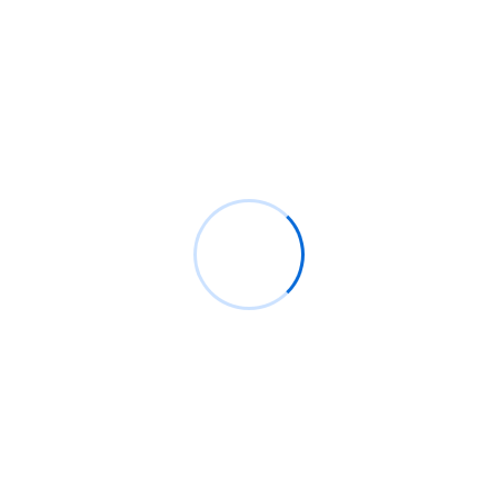
Recientes
Análisis de CrowdStrike, el pequeño caos actual.
Bypassing windows defender y ppl protection con
pplblade para volcar lsass sin detección
¿Cómo configurar Flipper Zero para ataques Wi-
Fi?
Backdoor windows, ¿Qué son y cómo crear uno
que sea indetectable?
100 millones de teléfonos Samsung afectados