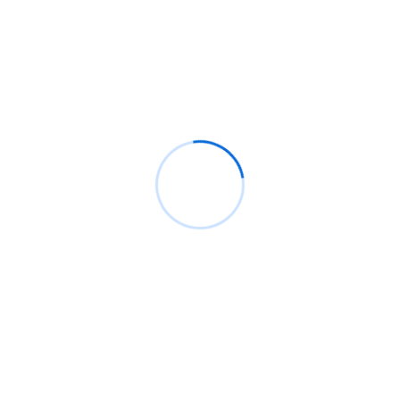
Recientes
Análisis de CrowdStrike, el pequeño caos actual.
Bypassing windows defender y ppl protection con
pplblade para volcar lsass sin detección
¿Cómo configurar Flipper Zero para ataques Wi-
Fi?
Backdoor windows, ¿Qué son y cómo crear uno
que sea indetectable?
100 millones de teléfonos Samsung afectados
con función defectuosa de clave de cifrado por
hardware