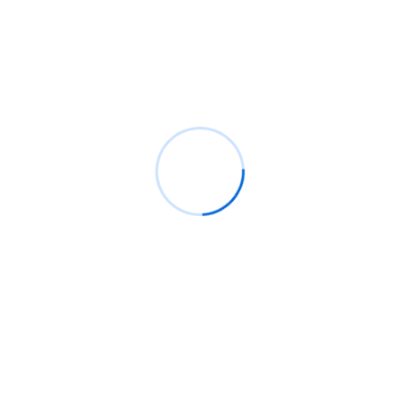
archivos arbitrarios en el dispositivo y, lo que es peor,
llevar a la ejecución remota de código.
Dada la gravedad de las vulnerabilidades de
seguridad, se recomienda encarecidamente a los
usuarios que actualicen a la última versión del
firmware lo antes posible.
Etiquetas
Cisco Talos
CVE
Garret
Garret IC
Hacking
Matt Wiseman
Anterior