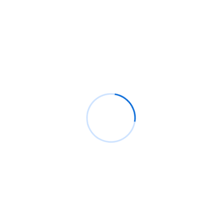
Recientes
Análisis de CrowdStrike, el pequeño caos actual.
Bypassing windows defender y ppl protection con
pplblade para volcar lsass sin detección
¿Cómo configurar Flipper Zero para ataques Wi-
Fi?
Backdoor windows, ¿Qué son y cómo crear uno
que sea indetectable?