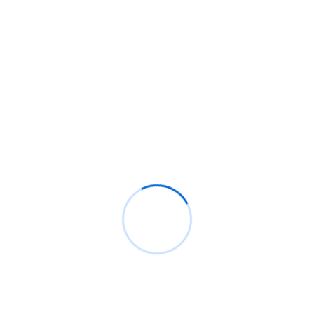
Buscador
BUSCAR
Recientes
Análisis de CrowdStrike, el pequeño caos actual.
Bypassing windows defender y ppl protection con
pplblade para volcar lsass sin detección
¿Cómo configurar Flipper Zero para ataques Wi-