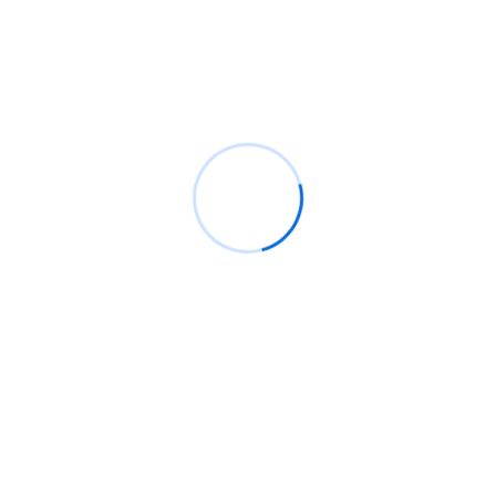
Además, en la lista de vulnerabilidades explotadas
conocidas, estos fallos de seguridad son
identificados por los expertos en ciberseguridad, y
todos estos son mantenidos por la agencia de
respuesta de seguridad del gobierno de EE.UU. CISA.
Etiquetas
Analysis
Data
Process
Anterior
¿Cómo OSINT Puede Ayudar En La
Ciberseguridad?