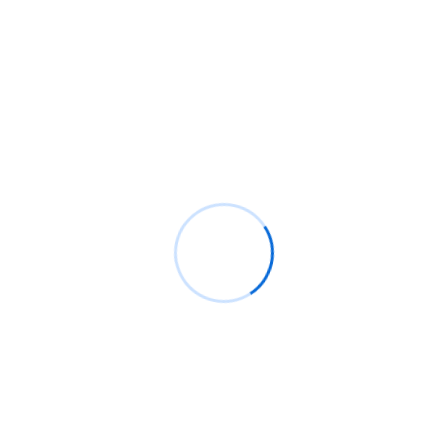
Anterior
PublikSurveillance
Buscador
BUSCAR