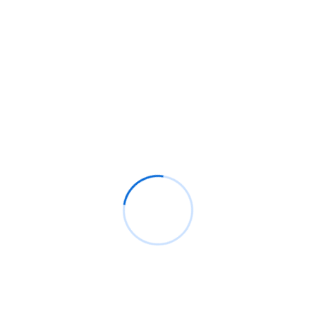
A Través De Aero En Windows 7 Y 2008
idades En 3Com Intelligent Management