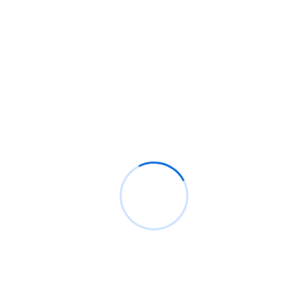
BUSCAR
Recientes
Análisis de CrowdStrike, el pequeño caos actual.
Bypassing windows defender y ppl protection con
pplblade para volcar lsass sin detección
¿Cómo configurar Flipper Zero para ataques Wi-
Fi?