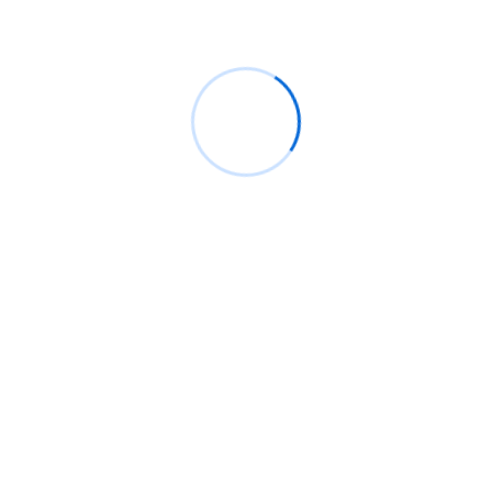
¿Cómo configurar Flipper Zero para ataques Wi-
Fi?
Backdoor windows, ¿Qué son y cómo crear uno
que sea indetectable?
100 millones de teléfonos Samsung afectados
con función defectuosa de clave de cifrado por
hardware
Categorías
Analysis
2