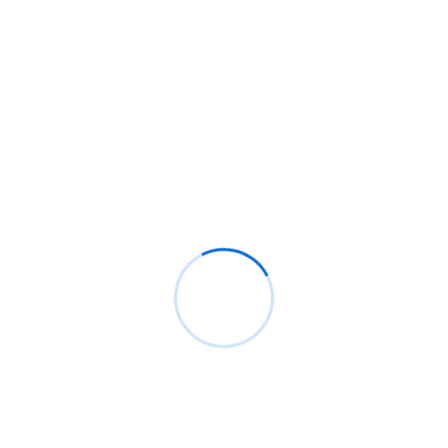
nSuSE Linux 11
e Acceso A Información Sensible En Skype