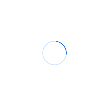
Recientes
Análisis de CrowdStrike, el pequeño caos actual.
Bypassing windows defender y ppl protection con
pplblade para volcar lsass sin detección
¿Cómo configurar Flipper Zero para ataques Wi-
Fi?
Backdoor windows, ¿Qué son y cómo crear uno
que sea indetectable?
100 millones de teléfonos Samsung afectados
con función defectuosa de clave de cifrado por