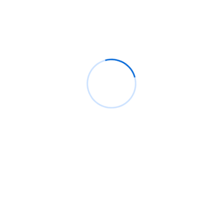
Análisis de CrowdStrike, el pequeño caos actual.
Bypassing windows defender y ppl protection con
pplblade para volcar lsass sin detección
¿Cómo configurar Flipper Zero para ataques Wi-
Fi?
Backdoor windows, ¿Qué son y cómo crear uno
que sea indetectable?
100 millones de teléfonos Samsung afectados
con función defectuosa de clave de cifrado por
hardware